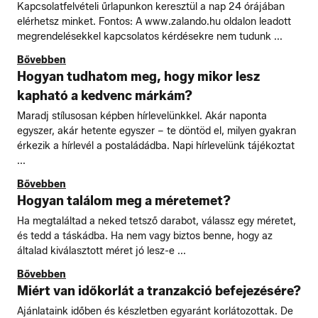
Kapcsolatfelvételi űrlapunkon keresztül a nap 24 órájában
elérhetsz minket. Fontos: A www.zalando.hu oldalon leadott
megrendelésekkel kapcsolatos kérdésekre nem tudunk ...
Bővebben
Hogyan tudhatom meg, hogy mikor lesz
kapható a kedvenc márkám?
Maradj stílusosan képben hírlevelünkkel. Akár naponta
egyszer, akár hetente egyszer – te döntöd el, milyen gyakran
érkezik a hírlevél a postaládádba. Napi hírlevelünk tájékoztat
...
Bővebben
Hogyan találom meg a méretemet?
Ha megtaláltad a neked tetsző darabot, válassz egy méretet,
és tedd a táskádba. Ha nem vagy biztos benne, hogy az
általad kiválasztott méret jó lesz-e ...
Bővebben
Miért van időkorlát a tranzakció befejezésére?
Ajánlataink időben és készletben egyaránt korlátozottak. De