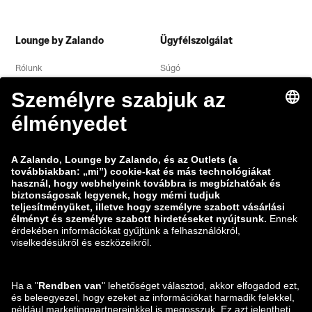
Lounge by Zalando
Ügyfélszolgálat
Rólunk
Súgó
Adatvédelmi nyilatkozat
Jogi közlemény
Általános szerződési feltételek
Elállás
Álláslehetőségek
Adatok nyomon követése
Sebezhetőség bejelentése
Termékbiztonság
Zalando-csoport
Fizetési módok
Zalando
ABOUT YOU