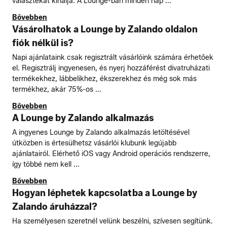
választékát kínálja. A Lounge-ban minden nap ...
Bővebben
Vásárolhatok a Lounge by Zalando oldalon
fiók nélkül is?
Napi ajánlataink csak regisztrált vásárlóink számára érhetőek
el. Regisztrálj ingyenesen, és nyerj hozzáférést divatruházati
termékekhez, lábbelikhez, ékszerekhez és még sok más
termékhez, akár 75%-os ...
Bővebben
A Lounge by Zalando alkalmazás
A ingyenes Lounge by Zalando alkalmazás letöltésével
útközben is értesülhetsz vásárlói klubunk legújabb
ajánlatairól. Elérhető iOS vagy Android operációs rendszerre,
így többé nem kell ...
Bővebben
Hogyan léphetek kapcsolatba a Lounge by
Zalando áruházzal?
Ha személyesen szeretnél velünk beszélni, szívesen segítünk.