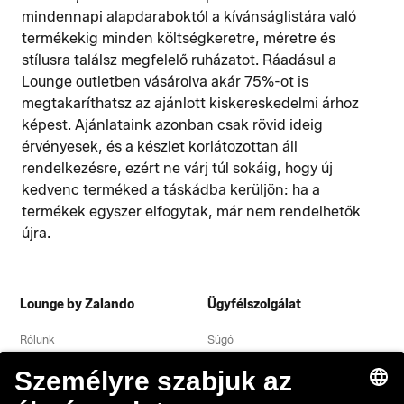
mindennapi alapdaraboktól a kívánságlistára való
termékekig minden költségkeretre, méretre és
stílusra találsz megfelelő ruházatot. Ráadásul a
Lounge outletben vásárolva akár 75%-ot is
megtakaríthatsz az ajánlott kiskereskedelmi árhoz
képest. Ajánlataink azonban csak rövid ideig
érvényesek, és a készlet korlátozottan áll
rendelkezésre, ezért ne várj túl sokáig, hogy új
kedvenc terméked a táskádba kerüljön: ha a
termékek egyszer elfogytak, már nem rendelhetők
újra.
Lounge by Zalando
Ügyfélszolgálat
Rólunk
Súgó
Adatvédelmi nyilatkozat
Jogi közlemény