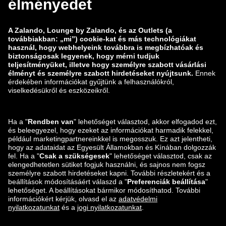
Általános szerződési feltételek
Elállás
Álláslehetőségek
Adatok nyomon követése
Sebezhetőség bejelentése
Termékbiztonság
Zalando-csoport
Fizetési módok
Zalando
ABOUT YOU
Itt is megtalálsz minket:
Szállítási és kézbesítési
partner