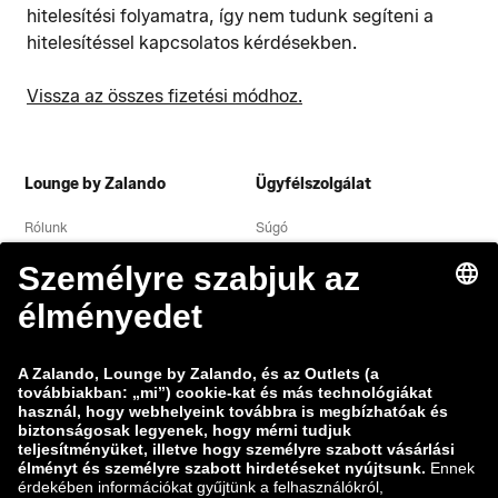
hitelesítési folyamatra, így nem tudunk segíteni a
hitelesítéssel kapcsolatos kérdésekben.
Vissza az összes fizetési módhoz.
Lounge by Zalando
Ügyfélszolgálat
Rólunk
Súgó
Adatvédelmi nyilatkozat
Jogi közlemény
Általános szerződési feltételek
Elállás
Álláslehetőségek
Adatok nyomon követése
Sebezhetőség bejelentése
Termékbiztonság