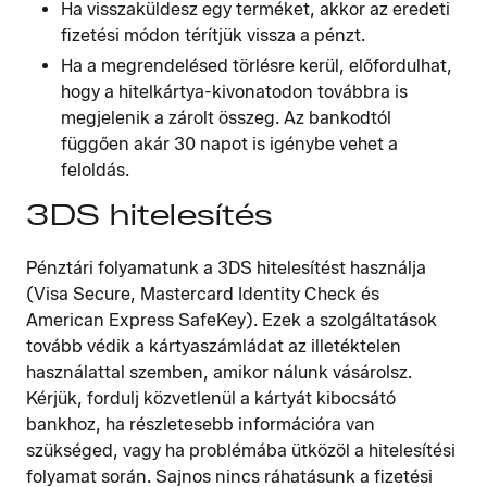
Ha visszaküldesz egy terméket, akkor az eredeti
fizetési módon térítjük vissza a pénzt.
Ha a megrendelésed törlésre kerül, előfordulhat,
hogy a hitelkártya-kivonatodon továbbra is
megjelenik a zárolt összeg. Az bankodtól
függően akár 30 napot is igénybe vehet a
feloldás.
3DS hitelesítés
Pénztári folyamatunk a 3DS hitelesítést használja
(Visa Secure, Mastercard Identity Check és
American Express SafeKey). Ezek a szolgáltatások
tovább védik a kártyaszámládat az illetéktelen
használattal szemben, amikor nálunk vásárolsz.
Kérjük, fordulj közvetlenül a kártyát kibocsátó
bankhoz, ha részletesebb információra van
szükséged, vagy ha problémába ütközöl a hitelesítési
folyamat során. Sajnos nincs ráhatásunk a fizetési