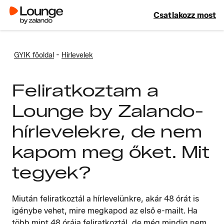
Csatlakozz most
-
GYIK főoldal
Hírlevelek
Feliratkoztam a
Lounge by Zalando-
hírlevelekre, de nem
kapom meg őket. Mit
tegyek?
Miután feliratkoztál a hírlevelünkre, akár 48 órát is
igénybe vehet, mire megkapod az első e-mailt. Ha
több mint 48 órája feliratkoztál, de még mindig nem