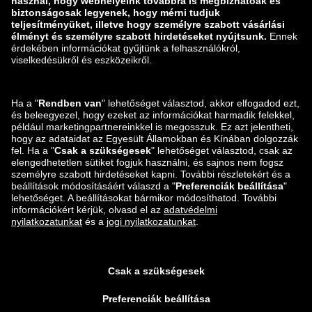
Sebezhetőség bejelentése
Termékbiztonság
Zalando-csoport
Fizetési módok
Zalando
ABOUT YOU
Itt is megtalálsz minket:
Szállítási és kézbesítési
partner
Alkalmazások