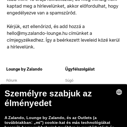
kaptad meg a hírlevelünket, akkor előfordulhat, hogy
engedélyezve van a spamszűrőd.
Kérjük, ezt ellenőrizd, és add hozzá a
hello@my.zalando-lounge.hu címünket a
címjegyzékedhez. Így a beérkezett leveleid közé kerül
a hírlevelünk.
Lounge by Zalando
Ügyfélszolgálat
Rólunk
Súgó
Adatvédelmi nyilatkozat
Jogi közlemény
Általános szerződési feltételek
Elállás
Álláslehetőségek
Adatok nyomon követése