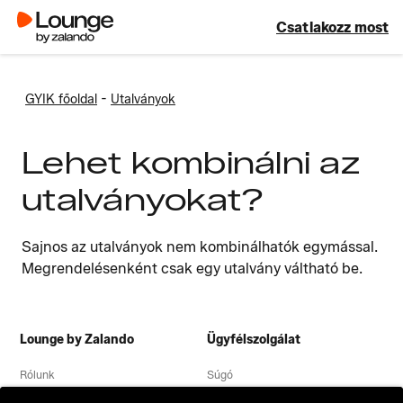
Csatlakozz most
-
GYIK főoldal
Utalványok
Lehet kombinálni az
utalványokat?
Sajnos az utalványok nem kombinálhatók egymással.
Megrendelésenként csak egy utalvány váltható be.
Lounge by Zalando
Ügyfélszolgálat
Rólunk
Súgó
Adatvédelmi nyilatkozat