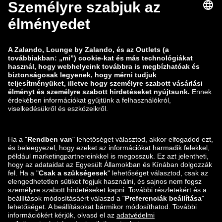
Jogi közlemény
Általános szerződési feltételek
Elállás
Álláslehetőségek
Adatok nyomon követése
Sebezhetőség bejelentése
Termékbiztonság
Zalando-csoport
Fizetési módok
Zalando
ABOUT YOU
Itt is megtalálsz minket:
Szállítási és kézbesítési
partner