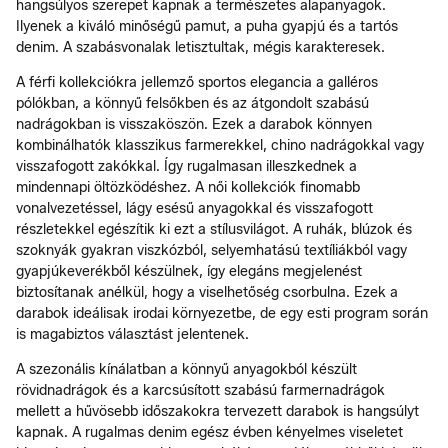
hangsúlyos szerepet kapnak a természetes alapanyagok.
Ilyenek a kiváló minőségű pamut, a puha gyapjú és a tartós
denim. A szabásvonalak letisztultak, mégis karakteresek.
A férfi kollekciókra jellemző sportos elegancia a galléros
pólókban, a könnyű felsőkben és az átgondolt szabású
nadrágokban is visszaköszön. Ezek a darabok könnyen
kombinálhatók klasszikus farmerekkel, chino nadrágokkal vagy
visszafogott zakókkal. Így rugalmasan illeszkednek a
mindennapi öltözködéshez. A női kollekciók finomabb
vonalvezetéssel, lágy esésű anyagokkal és visszafogott
részletekkel egészítik ki ezt a stílusvilágot. A ruhák, blúzok és
szoknyák gyakran viszkózból, selyemhatású textíliákból vagy
gyapjúkeverékből készülnek, így elegáns megjelenést
biztosítanak anélkül, hogy a viselhetőség csorbulna. Ezek a
darabok ideálisak irodai környezetbe, de egy esti program során
is magabiztos választást jelentenek.
A szezonális kínálatban a könnyű anyagokból készült
rövidnadrágok és a karcsúsított szabású farmernadrágok
mellett a hűvösebb időszakokra tervezett darabok is hangsúlyt
kapnak. A rugalmas denim egész évben kényelmes viseletet