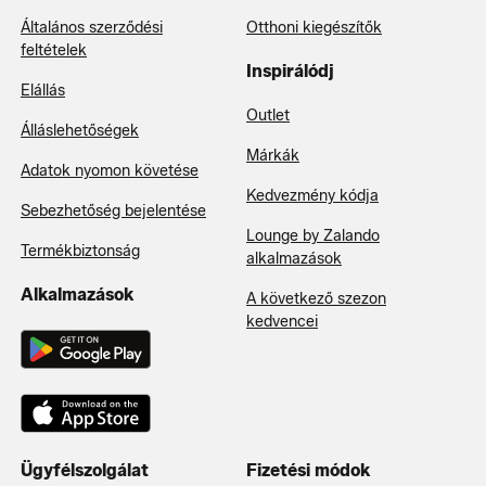
Általános szerződési
Otthoni kiegészítők
feltételek
Inspirálódj
Elállás
Outlet
Álláslehetőségek
Márkák
Adatok nyomon követése
Kedvezmény kódja
Sebezhetőség bejelentése
Lounge by Zalando
Termékbiztonság
alkalmazások
Alkalmazások
A következő szezon
kedvencei
Ügyfélszolgálat
Fizetési módok