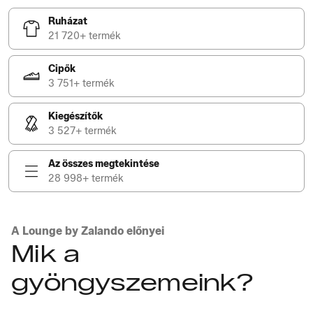
Ruházat
21 720+ termék
Cipők
3 751+ termék
Kiegészítők
3 527+ termék
Az összes megtekintése
28 998+ termék
A Lounge by Zalando előnyei
Mik a
gyöngyszemeink?