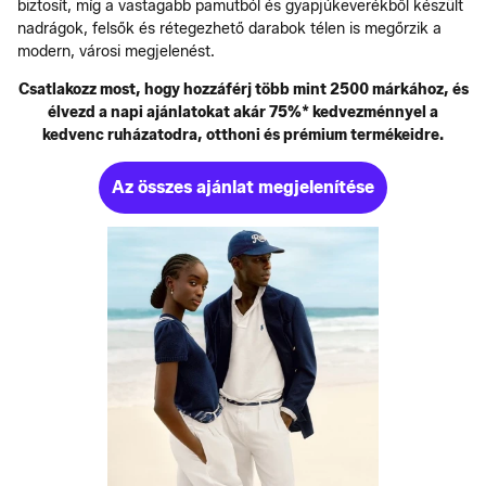
biztosít, míg a vastagabb pamutból és gyapjúkeverékből készült
nadrágok, felsők és rétegezhető darabok télen is megőrzik a
modern, városi megjelenést.
Csatlakozz most, hogy hozzáférj több mint 2500 márkához, és
élvezd a napi ajánlatokat akár 75%* kedvezménnyel a
kedvenc ruházatodra, otthoni és prémium termékeidre.
Az összes ajánlat megjelenítése