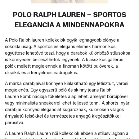
POLO RALPH LAUREN – SPORTOS
ELEGANCIA A MINDENNAPOKRA
A Polo Ralph lauren kollekciók egyik legnagyobb előnye a
sokoldalúság. A sportos és elegáns elemek harmonikus
együttese lehetővé teszi, hogy a darabok különböző stílusokba
is könnyedén beilleszthetők legyenek. A klasszikus galléros
pólók mellett megjelennek a finoman kötött pulóverek, a
dzsekik és a kényelmes nadrágok is.
A márka darabjaival könnyen kialakítható egy letisztult, városi
megjelenés. Egy egyszerű póló és skinny jeans Ralph
Lauren kombinációja tökéletes alap lehet, amelyet bőrcipővel
vagy minimalista sneakerrel lehet teljessé tenni. A shorts nyári
darabjai könnyed eleganciát sugároznak, különösen világos
árnyalatú felsőkkel és természetes anyagú kiegészítőkkel
párosítva.
A Lauren Ralph Lauren női kollekciók ebben a stílusvilágban a