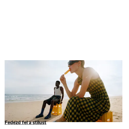
Az édes menekülés
Te szárnyalj, ne az árak
A nyári ruhaváltás a legfontosabb dolgokkal kezdődik. A
Birkenstock
klasszikusoktól és a Levi’s farmeroktól kezdve a
figyelmet érdemelő
fürdőruhákig
és
ruhákig
, a legjobb
termékeket kínáljuk akár 75% kedvezménnyel az RRP-hez
képest. Zárd be a
bőröndjeid
és indulj. Köztük ONLY és a
többiek.
Fedezd fel a stílust