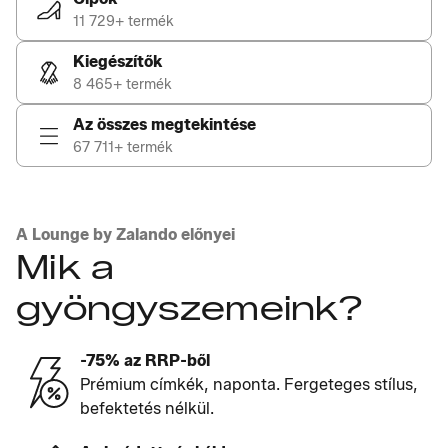
11 729+ termék
Kiegészítők
8 465+ termék
Az összes megtekintése
67 711+ termék
A Lounge by Zalando előnyei
Mik a
gyöngyszemeink?
-75% az RRP-ből
Prémium címkék, naponta. Fergeteges stílus,
befektetés nélkül.