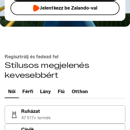
Jelentkezz be Zalando-val
Regisztrálj és fedezd fel
Stílusos megjelenés
kevesebbért
Női
Férfi
Lány
Fiú
Otthon
Ruházat
47 517+ termék
Cipők