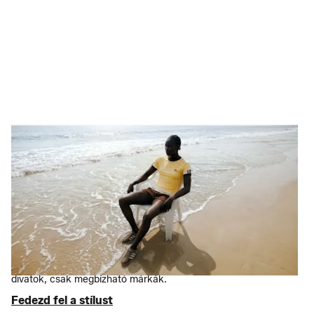
Töltődj fel
A teljesítmény is lehet
személyre szabott
Akár komolyan gyúrsz, akár az esztétikára összpontosítasz,
nálunk megtalálod a megfelelő felszerelést. Összeválogattuk a
legnépszerűbb márkák – például az
Adidas
, a
Nike
és a
New
Balance
– csúcsminőségű
sportruházatát
és
sportcipőit
, akár
75% kedvezménnyel az RRP-hez képest. Nincsenek átmeneti
divatok, csak megbízható márkák.
Fedezd fel a stílust
Fedezd fel a stílust