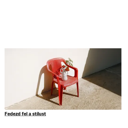
Otthon és életmód
Belsőépítészet kis
költségvetéssel
A lakásod megjelenése sem maradhat el mögötted. Az üde
hálószobai textíliák kedvet csinálnak a korai lefekvéshez, míg a
konyhai kiegészítők
különleges élménnyé varázsolják a
mindennapokat – összeválogattuk a legjobb lakberendezési
kiegészítőket, akár 75% kedvezménnyel az RRP-hez képest.
Fedezd fel a stílust
Fedezd fel a stílust