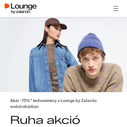
Menü m
Akár -75%* kedvezmény a Lounge by Zalando
webáruházban
Ruha akció