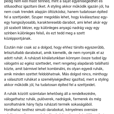
pedig nem kell mást tenned, mint a saját egyéniségedhet és
stílusodhoz igazítani őket. A styling akkor működik igazán jól, ha
nem csak trendek alapján öltözködsz, hanem tudatosan építed
fel a szettjeidet. Szuper megoldás lehet, hogy kiválasztasz egy-
egy hangsúlyosabb, karakteresebb darabot, ami lehet akár egy
jól szabott blézer, egy különleges anyagú nadrág vagy egy
színben különleges felső, és ezt tedd meg a szett
középpontjának.
Ezután már csak az a dolgod, hogy ehhez társíts egyszerűbb,
letisztultabb darabokat, amik kiemelik, de nem nyomják el az
adott ruhát. A ruházati kínálatunkban könnyen össze tudod így
válogatni az egész szettedet, mert rengeteg alapdarab található
közte, amit bármivel lehet kombinálni, és olyan egyedi ruhák,
amik minden szettet feldobhatnak. Más dolgod nincs, minthogy
a választott ruhákat a személyiségedhez igazítsd, mert a styling
akkor működik jól, ha tudatosan építed fel a szettjeidet.
A ruhák között számtalan lehetőség áll a rendelkezédre,
válogathatsz ruhák, pulóverek, nadrágok, farmerek és még
sorolhatnánk hány fajta ruházati termék sokaságából.
Hordhatsz testhez simuló darabokat, kényelmes oversize