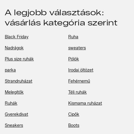
A legjobb választások:
vásárlás kategória szerint
Black Friday
Ruha
Nadrágok
sweaters
Plus size ruhák
Pólók
parka
Irodai öltözet
Strandruházat
Fehérnemű
Melegítők
Téli ruhák
Ruhák
Kismama ruházat
Gyerekdivat
Cipők
Sneakers
Boots