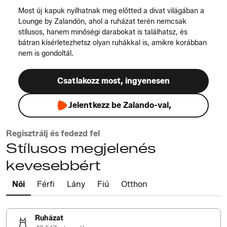
Most új kapuk nyílhatnak meg előtted a divat világában a
Lounge by Zalandón, ahol a ruházat terén nemcsak
stílusos, hanem minőségi darabokat is találhatsz, és
bátran kísérletezhetsz olyan ruhákkal is, amikre korábban
nem is gondoltál.
Csatlakozz most, ingyenesen
Jelentkezz be Zalando-val,
Regisztrálj és fedezd fel
Stílusos megjelenés
kevesebbért
Női
Férfi
Lány
Fiú
Otthon
Ruházat