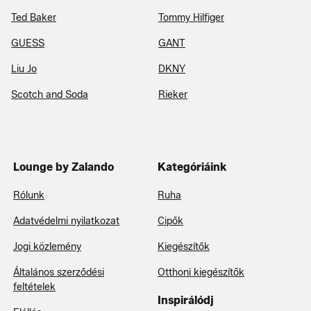
Ted Baker
Tommy Hilfiger
GUESS
GANT
Liu Jo
DKNY
Scotch and Soda
Rieker
Lounge by Zalando
Kategóriáink
Rólunk
Ruha
Adatvédelmi nyilatkozat
Cipők
Jogi közlemény
Kiegészítők
Általános szerződési
Otthoni kiegészítők
feltételek
Inspirálódj