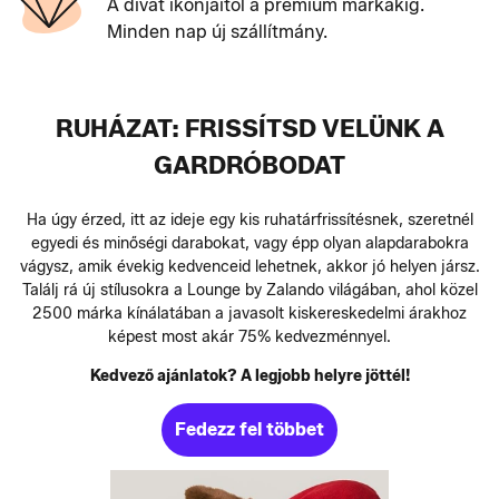
A divat ikonjaitól a prémium márkákig.
Minden nap új szállítmány.
RUHÁZAT: FRISSÍTSD VELÜNK A
GARDRÓBODAT
Ha úgy érzed, itt az ideje egy kis ruhatárfrissítésnek, szeretnél
egyedi és minőségi darabokat, vagy épp olyan alapdarabokra
vágysz, amik évekig kedvenceid lehetnek, akkor jó helyen jársz.
Találj rá új stílusokra a Lounge by Zalando világában, ahol közel
2500 márka kínálatában a javasolt kiskereskedelmi árakhoz
képest most akár 75% kedvezménnyel.
Kedvező ajánlatok? A legjobb helyre jöttél!
Fedezz fel többet