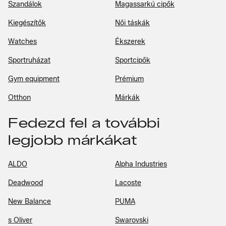
Szandálok
Magassarkú cipők
Kiegészítők
Női táskák
Watches
Ékszerek
Sportruházat
Sportcipők
Gym equipment
Prémium
Otthon
Márkák
Fedezd fel a további
legjobb márkákat
ALDO
Alpha Industries
Deadwood
Lacoste
New Balance
PUMA
s Oliver
Swarovski