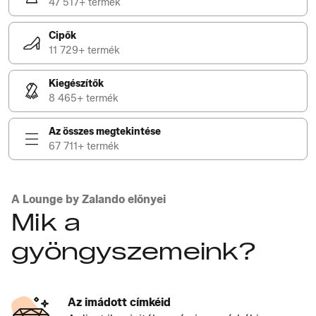
47 517+ termék
Cipők
11 729+ termék
Kiegészítők
8 465+ termék
Az összes megtekintése
67 711+ termék
A Lounge by Zalando előnyei
Mik a
gyöngyszemeink?
Az imádott címkéid