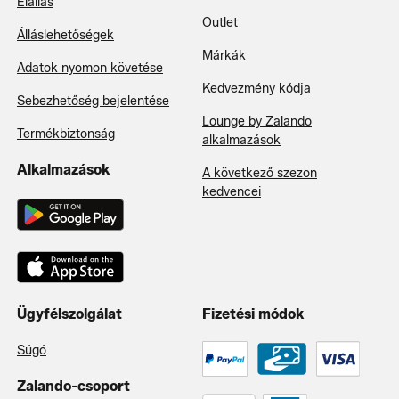
Elállás
Outlet
Álláslehetőségek
Márkák
Adatok nyomon követése
Kedvezmény kódja
Sebezhetőség bejelentése
Lounge by Zalando
Termékbiztonság
alkalmazások
Alkalmazások
A következő szezon
kedvencei
Ügyfélszolgálat
Fizetési módok
Súgó
Zalando-csoport