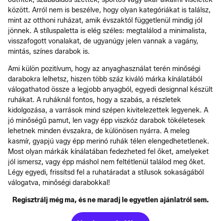
között. Arról nem is beszélve, hogy olyan kategóriákat is találsz,
mint az otthoni ruházat, amik évszaktól függetlenül mindig jól
jönnek. A stíluspaletta is elég széles: megtalálod a minimalista,
visszafogott vonalakat, de ugyanúgy jelen vannak a vagány,
mintás, színes darabok is.
Ami külön pozitívum, hogy az anyaghasználat terén minőségi
darabokra lelhetsz, hiszen több száz kiváló márka kínálatából
válogathatod össze a legjobb anyagból, egyedi designnal készült
ruhákat. A ruháknál fontos, hogy a szabás, a részletek
kidolgozása, a varrások mind szépen kivitelezettek legyenek. A
jó minőségű pamut, len vagy épp viszkóz darabok tökéletesek
lehetnek minden évszakra, de különösen nyárra. A meleg
kasmír, gyapjú vagy épp merinó ruhák télen elengedhetetlenek.
Most olyan márkák kínálatában fedezheted fel őket, amelyeket
jól ismersz, vagy épp máshol nem feltétlenül találod meg őket.
Légy egyedi, frissítsd fel a ruhatáradat a stílusok sokaságából
válogatva, minőségi darabokkal!
Regisztrálj még ma, és ne maradj le egyetlen ajánlatról sem.