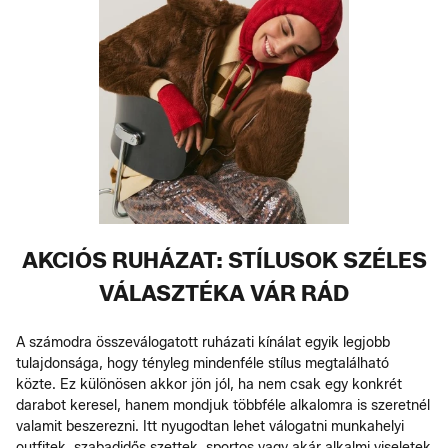
AKCIÓS RUHÁZAT: STÍLUSOK SZÉLES
VÁLASZTÉKA VÁR RÁD
A számodra összeválogatott ruházati kínálat egyik legjobb
tulajdonsága, hogy tényleg mindenféle stílus megtalálható
közte. Ez különösen akkor jön jól, ha nem csak egy konkrét
darabot keresel, hanem mondjuk többféle alkalomra is szeretnél
valamit beszerezni. Itt nyugodtan lehet válogatni munkahelyi
outfitek, szabadidős szettek, sportos vagy akár alkalmi viseletek