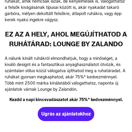
ruhákat, amik nemcsak lazák, de kényelmesek is. Válogathatsz
a felsők kivágásának típusai között is, akár nyakadat takaró
garbóra, mélyen dekoltált felsőkre, átlapolt ruhákra, vagy épp
kerek nyakú ingekre vágysz.
EZ AZ A HELY, AHOL MEGÚJÍTHATOD A
RUHÁTÁRAD: LOUNGE BY ZALANDO
A nálunk kínált ruhákról elmondhatjuk, hogy a minőséget, a
kiváló designt és a fantasztikus anyaghasználatot ötvözik, és
számtalan stílus közül válogatva újíthatod meg a ruhatáradat. A
ruhákat gyorsan megkaphatod, akár 75%* kedvezménnyel.
Több mint 2500 márka kínálatából válogathatsz, naponta új
ajánlatok várnak Lounge by Zalandón.
Kezdd a napi kincsvadászatot akár 75%* kedvezménnyel.
Ugrás az ajánlatokhoz