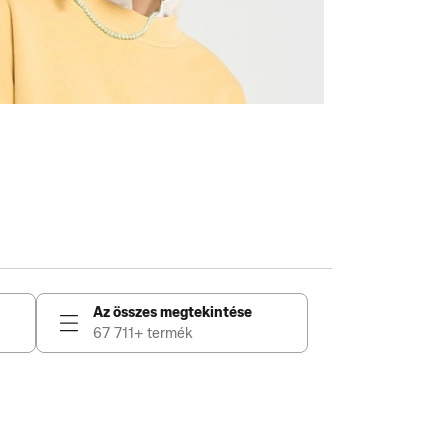
Az összes megtekintése
67 711+ termék