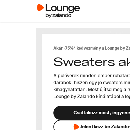
Akár -75%* kedvezmény a Lounge by 
Sweaters a
A pulóverek minden ember ruhatár
darabok, hiszen egy jó sweaters m
kihagyhatatlan. Most újítsd meg a 
Lounge by Zalando kínálatából a l
Csatlakozz most, ingyen
Jelentkezz be Zalando-