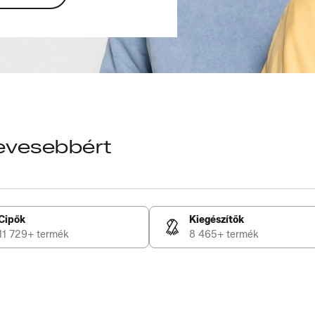
kevesebbért
Cipők
Kiegészítők
11 729+ termék
8 465+ termék