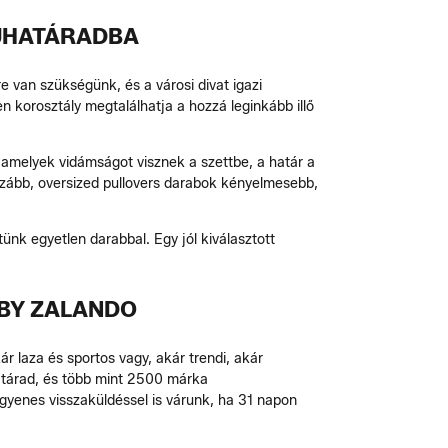
RUHATÁRADBA
e van szükségünk, és a városi divat igazi
n korosztály megtalálhatja a hozzá leginkább illő
, amelyek vidámságot visznek a szettbe, a határ a
lazább, oversized pullovers darabok kényelmesebb,
ünk egyetlen darabbal. Egy jól kiválasztott
 BY ZALANDO
r laza és sportos vagy, akár trendi, akár
atárad, és több mint 2500 márka
ingyenes visszaküldéssel is várunk, ha 31 napon