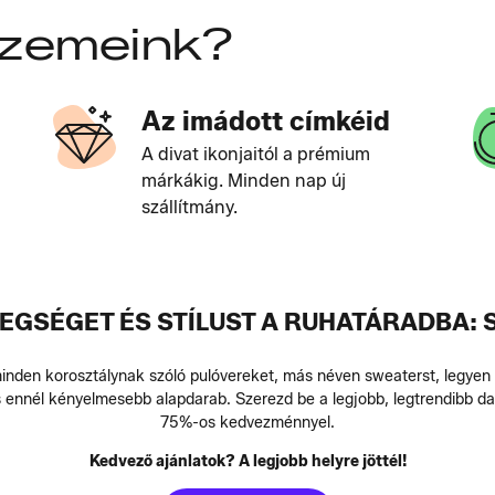
szemeink?
Az imádott címkéid
A divat ikonjaitól a prémium
márkákig. Minden nap új
szállítmány.
EGSÉGET ÉS STÍLUST A RUHATÁRADBA:
inden korosztálynak szóló pulóvereket, más néven sweaterst, legyen 
s ennél kényelmesebb alapdarab. Szerezd be a legjobb, legtrendibb da
75%-os kedvezménnyel.
Kedvező ajánlatok? A legjobb helyre jöttél!