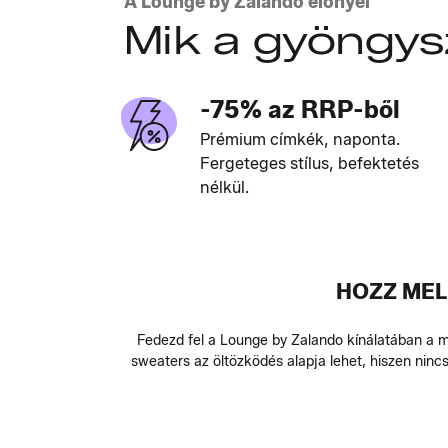
A Lounge by Zalando előnyei
Mik a gyöngy
-75% az RRP-ből
Prémium címkék, naponta.
Fergeteges stílus, befektetés
nélkül.
HOZZ MEL
Fedezd fel a Lounge by Zalando kínálatában a m
sweaters az öltözködés alapja lehet, hiszen ninc