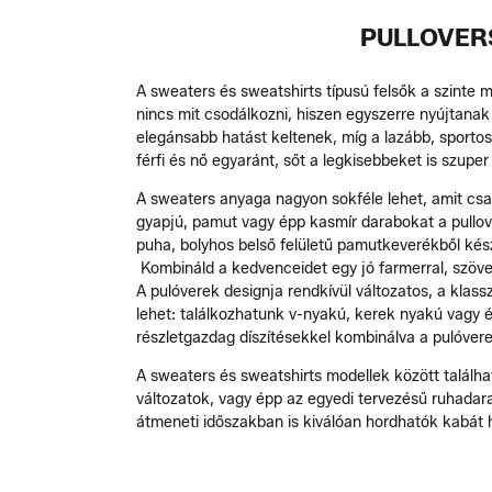
PULLOVER
A sweaters és sweatshirts típusú felsők a szinte
nincs mit csodálkozni, hiszen egyszerre nyújtanak
elegánsabb hatást keltenek, míg a lazább, sporto
férfi és nő egyaránt, sőt a legkisebbeket is szuper 
A sweaters anyaga nagyon sokféle lehet, amit csa
gyapjú, pamut vagy épp kasmír darabokat a pullove
puha, bolyhos belső felületű pamutkeverékből kész
Kombináld a kedvenceidet egy jó farmerral, szöve
A pulóverek designja rendkívül változatos, a klass
lehet: találkozhatunk v-nyakú, kerek nyakú vagy 
részletgazdag díszítésekkel kombinálva a pulóvere
A sweaters és sweatshirts modellek között találha
változatok, vagy épp az egyedi tervezésű ruhadara
átmeneti időszakban is kiválóan hordhatók kabát 