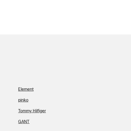
Element
pinko
Tommy Hilfiger
GANT