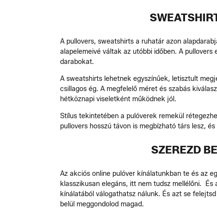
SWEATSHIRT
A pullovers, sweatshirts a ruhatár azon alapdarab
alapelemeivé váltak az utóbbi időben. A pullovers 
darabokat.
A sweatshirts lehetnek egyszínűek, letisztult meg
csillagos ég. A megfelelő méret és szabás kiválas
hétköznapi viseletként működnek jól.
Stílus tekintetében a pulóverek remekül rétegezhet
pullovers hosszú távon is megbízható társ lesz, és 
SZEREZD BE
Az akciós online pulóver kínálatunkban te és az e
klasszikusan elegáns, itt nem tudsz mellélőni. É
kínálatából válogathatsz nálunk. És azt se felejts
belül meggondolod magad.