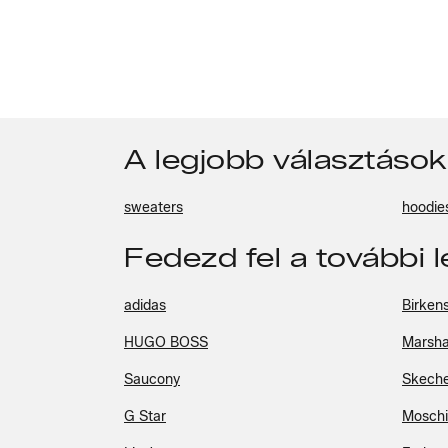
A legjobb választások:
sweaters
hoodie
Fedezd fel a további 
adidas
Birken
HUGO BOSS
Marsha
Saucony
Skeche
G Star
Mosch