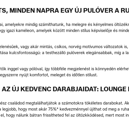
S, MINDEN NAPRA EGY ÚJ PULÓVER A 
jai, amelyekre mindig számíthatunk, ha melegre és kényelmes öltözékr
egy igazi kaméleon, amelyek között minden stílus képviselője és minde
jelenésűek, vagy akár mintás, csíkos, norvég motívumos változatok is
ztása kulcsfontosságú: a testhezálló pulóverek elegánsabbak, míg a 
ők inggel vagy pólóval, így többféle megjelenést is könnyedén elérhet
egyszerre nyújt komfortot, meleget és időtlen stílust.
 AZ ÚJ KEDVENC DARABJAIDAT: LOUNGE
gész családod megtalálhatjátok a számotokra tökéletes darabokat. Aká
s a legjobb, hogy most akár 75%* kedvezménnyel újíthat od meg a ruh
d el, hogy nálunk bátran frissítheted fel az öltözkködésed, mert most 