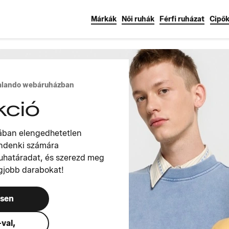
Márkák
Női ruhák
Férfi ruházat
Cipő
Zalando webáruházban
kció
ában elengedhetetlen
indenki számára
ruhatáradat, és szerezd meg
egjobb darabokat!
esen
val,