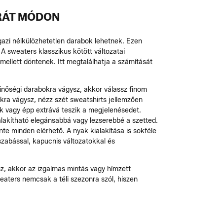
RÁT MÓDON
azi nélkülözhetetlen darabok lehetnek. Ezen
A sweaters klasszikus kötött változatai
ellett döntenek. Itt megtalálhatja a számítását
inőségi darabokra vágysz, akkor válassz finom
okra vágysz, nézz szét sweatshirts jellemzően
ak vagy épp extrává teszik a megjelenésedet.
alakítható elegánsabbá vagy lezserebbé a szetted.
nte minden elérhető. A nyak kialakítása is sokféle
zabással, kapucnis változatokkal és
sz, akkor az izgalmas mintás vagy hímzett
eaters nemcsak a téli szezonra szól, hiszen