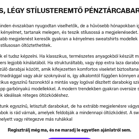
S, LÉGY STÍLUSTEREMTŐ PÉNZTÁRCABA
 minden évszakban nyugodtan viselhetők, de a hűvösebb hónapokban ig
 kényelmet, tartanak melegen, és teszik stílusossá a megjelenésedet. 
sabb megjelenést keresők gyakran a kényelmes sweatshirts modellek m
stílusosan öltöztethetitek.
k el tudsz képzelni. Ha klasszikus, természetes anyagokból készült m
rs legjobb kínálatából. Ha strukturáltabb, vagy épp extra laza darab
ülő darabjai között, amik kifejezetten komfortos viseletet biztosítan
tnadrággal vagy akár szoknyával is, így alkalomtól függően könnyen 
zikus egyszínű fazonoktól a mintás vagy logóval díszített darabokig szi
épp garbónyakú modellekkel. A modern trendekben gyakran oversize s
k ideálisak réteges öltözködéshez.
tunk egyszínű, letisztult darabokat, de ha extrább megjelenésre vágy
bok is rád várnak, amelyek feldobják a mindennapi öltözködést. A sw
helyett vagy rétegezve más ruhákkal
Regisztrálj még ma, és ne maradj le egyetlen ajánlatról sem.