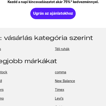
Kezdd a napi kincsvadászatot akár 75%* kedvezménnyel.
Ugrás az ajánlatokhoz
 vásárlás kategória szerint
s
Téli ruhák
legjobb márkákat
stock
comma
ll
New Balance
rs
Timex
ino
Levi’s