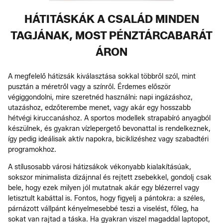
HÁTITÁSKÁK A CSALÁD MINDEN
TAGJÁNAK, MOST PÉNZTÁRCABARÁT
ÁRON
A megfelelő hátizsák kiválasztása sokkal többről szól, mint
pusztán a méretről vagy a színről. Érdemes először
végiggondolni, mire szeretnéd használni: napi ingázáshoz,
utazáshoz, edzőterembe menet, vagy akár egy hosszabb
hétvégi kiruccanáshoz. A sportos modellek strapabíró anyagból
készülnek, és gyakran vízlepergető bevonattal is rendelkeznek,
így pedig ideálisak aktív napokra, biciklizéshez vagy szabadtéri
programokhoz.
A stílusosabb városi hátizsákok vékonyabb kialakításúak,
sokszor minimalista dizájnnal és rejtett zsebekkel, gondolj csak
bele, hogy ezek milyen jól mutatnak akár egy blézerrel vagy
letisztult kabáttal is. Fontos, hogy figyelj a pántokra: a széles,
párnázott vállpánt kényelmesebbé teszi a viselést, főleg, ha
sokat van rajtad a táska. Ha gyakran viszel magaddal laptopot,