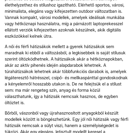
élethelyzethez és stílushoz igazítható. Elérhető sportos, városi,
minimalista, elegáns vagy kifejezetten outdoor változatban is.
Vannak kompakt, városi modellek, amelyek ideálisak munkába
vagy hétköznapi használatra, míg a párnázott laptoprekesszel
ellátott verziók kifejezetten azoknak készülnek, akik digitális
eszközökkel kelnek útra.
A női és férfi hátizsákok mellett a gyerek hátizsákok sem
maradnak ki ebből a változásból, a legkisebbek is saját stílusuk
szerint öltözködhetnek. A hátizsákok akár a hétköznapokban,
akár az aktív pihenés idején alapdarabok lehetnek. A
túrahátizsákok lehetnek akár többfunkciós darabok is, amelyek
légáteresztő hátrésszel, csípő- és mellkaspánttal gondoskodnak
a kényelemről hosszabb utakon is. De ne felejtsük el a stílust
sem: ma már rengeteg szín, anyag és forma közül
választhatunk, így a hátizsák nemcsak hasznos, de egyben
öltöztet is.
Bőrből, vászonból vagy újrahasznosított anyagokból készült
modellek között is böngészhetünk. Egy jól női hátizsák vagy férfi
hátizsák nemcsak a súlyt viszi, hanem a személyiségedet is
tükrözi. Akár egy elegáns, letisztult modellt keresel a