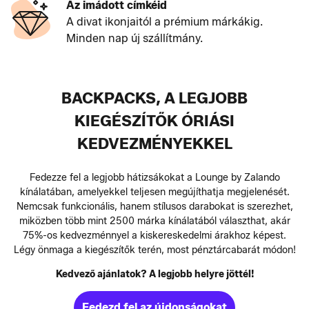
Az imádott címkéid
A divat ikonjaitól a prémium márkákig.
Minden nap új szállítmány.
BACKPACKS, A LEGJOBB
KIEGÉSZÍTŐK ÓRIÁSI
KEDVEZMÉNYEKKEL
Fedezze fel a legjobb hátizsákokat a Lounge by Zalando
kínálatában, amelyekkel teljesen megújíthatja megjelenését.
Nemcsak funkcionális, hanem stílusos darabokat is szerezhet,
miközben több mint 2500 márka kínálatából választhat, akár
75%-os kedvezménnyel a kiskereskedelmi árakhoz képest.
Légy önmaga a kiegészítők terén, most pénztárcabarát módon!
Kedvező ajánlatok? A legjobb helyre jöttél!
Fedezd fel az újdonságokat