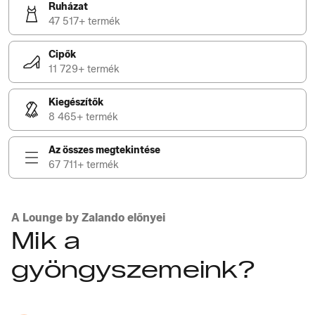
Ruházat
47 517+ termék
Cipők
11 729+ termék
Kiegészítők
8 465+ termék
Az összes megtekintése
67 711+ termék
A Lounge by Zalando előnyei
Mik a
gyöngyszemeink?