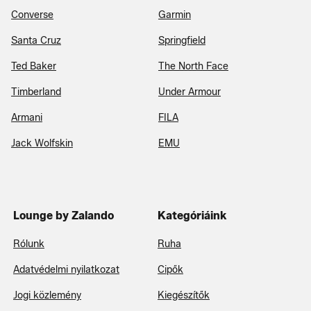
Converse
Garmin
Santa Cruz
Springfield
Ted Baker
The North Face
Timberland
Under Armour
Armani
FILA
Jack Wolfskin
EMU
Lounge by Zalando
Kategóriáink
Rólunk
Ruha
Adatvédelmi nyilatkozat
Cipők
Jogi közlemény
Kiegészítők