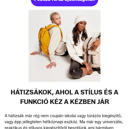
HÁTIZSÁKOK, AHOL A STÍLUS ÉS A
FUNKCIÓ KÉZ A KÉZBEN JÁR
A hátizsák már rég nem csupán iskolai vagy túrázós kiegészítő,
vagy épp jellegtelen hétköznapi eszköz. Ma már egy univerzális,
praktikus és stílusos kiegészítőről beszélünk ami bármilyen