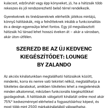
kulacsot, edzőruhát vagy épp könyveket, jó, ha a hátizsák több
rekeszes és jól rendszerezhető belső térrel rendelkezik.
Gyerekeknek és tinédzsereknek elérhetők játékos mintájú,
könnyű hátitáskák, míg a felnőtteknek inkább a funkcionalitás
és a design egyensúlya lehet fontos. Egy jól megválasztott
hátizsák hű társad lehet hosszú éveken át – akár a városban,
akár úton-útfélen.
SZEREZD BE AZ ÚJ KEDVENC
KIEGÉSZÍTŐDET: LOUNGE
BY ZALANDO
Az akciós kínálatunkban megtalálható hátizsákok között,
mindenki, korra és nemre való tekintet nélkül, megtalálhatja a
tökéletes darabokat, amikben tökéletes lehet a megjelenésük
minden alkalommal, miközben funkcionális kiegészítőkkel
gazdagodnak. A hátitáskák válogatott kínálatát online most akár
75%* kedvezménnyel elérheted a fogyasztóiárhoz képest, és
most több mint 2500 márkakínálatából válogathatsz.