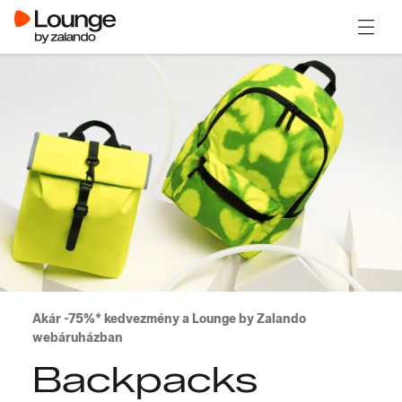
Menü m
Akár -75%* kedvezmény a Lounge by Zalando
webáruházban
Backpacks