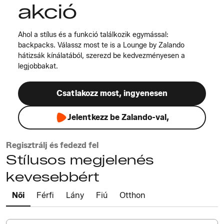
akció
Ahol a stílus és a funkció találkozik egymással:
backpacks. Válassz most te is a Lounge by Zalando
hátizsák kínálatából, szerezd be kedvezményesen a
legjobbakat.
Csatlakozz most, ingyenesen
Jelentkezz be Zalando-val,
Regisztrálj és fedezd fel
Stílusos megjelenés
kevesebbért
Női
Férfi
Lány
Fiú
Otthon